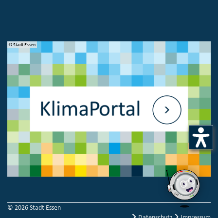
© Stadt Essen
© 
© 2026 Stadt Essen
Datenschutz
Impressum