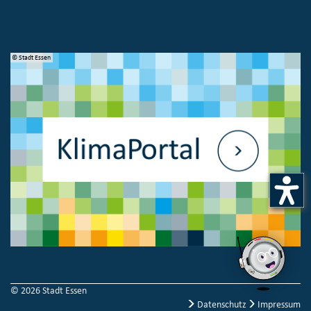
© Stadt Essen
© 
© 2026 Stadt Essen
Datenschutz
Impressum