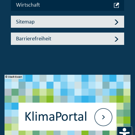
Wirtschaft
Sitemap
Barrierefreiheit
© Stadt Essen
© 