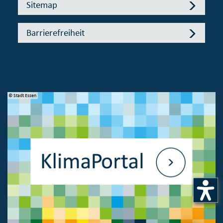
Sitemap
Barrierefreiheit
© Stadt Essen
© 