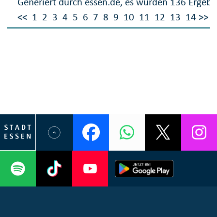
Generiert durch essen.de, es wurden 136 Ergebn
<<
1
2
3
4
5
6
7
8
9
10
11
12
13
14
>>