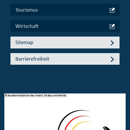
Tourismus
Wirtschaft
Sitemap
Barrierefreiheit
© Bundesministerium des Innern, für Bau und Heimat
© 