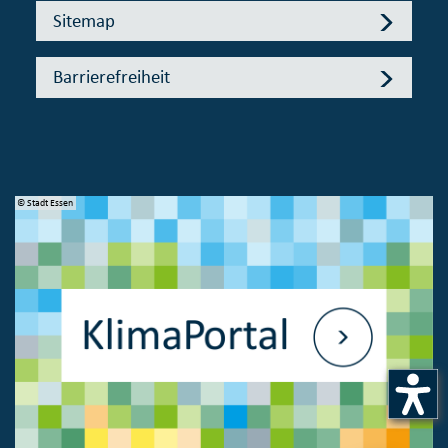
Sitemap
Barrierefreiheit
© Stadt Essen
© 