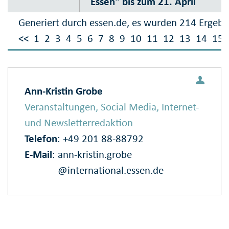
Essen" bis zum 21. April
Generiert durch essen.de, es wurden 214 Ergebn
<<
1
2
3
4
5
6
7
8
9
10
11
12
13
14
15
Ann-Kristin Grobe
Veranstaltungen, Social Media, Internet-
und Newsletterredaktion
Telefon
: +49 201 88-88792
E‑Mail
:
ann-kristin.grobe
@international.essen.de