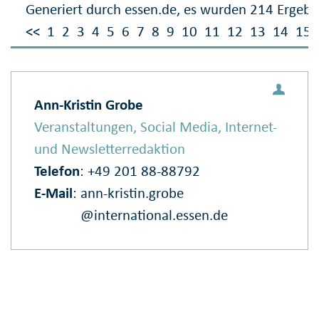
Generiert durch essen.de, es wurden 214 Ergebn
<<
1
2
3
4
5
6
7
8
9
10
11
12
13
14
15
Ann-Kristin Grobe
Veranstaltungen, Social Media, Internet-
und Newsletterredaktion
Telefon
: +49 201 88-88792
E‑Mail
:
ann-kristin.grobe
@international.essen.de