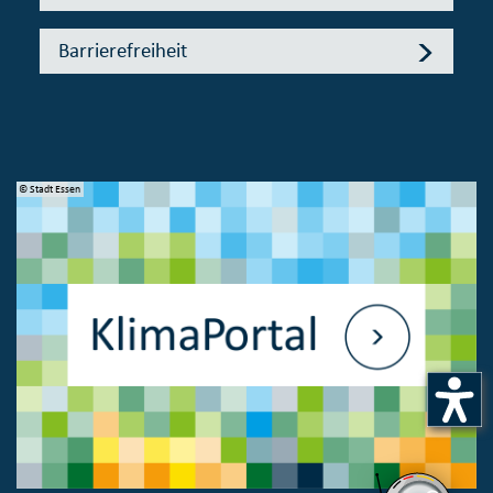
Barrierefreiheit
© Stadt Essen
© 