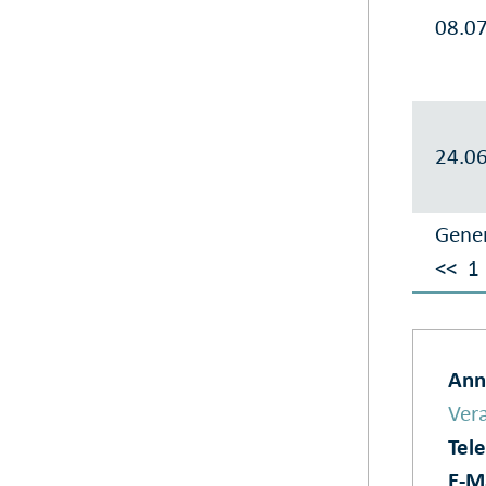
08.0
24.0
Gener
<<
1
Ann
Vera
Tel
E‑M