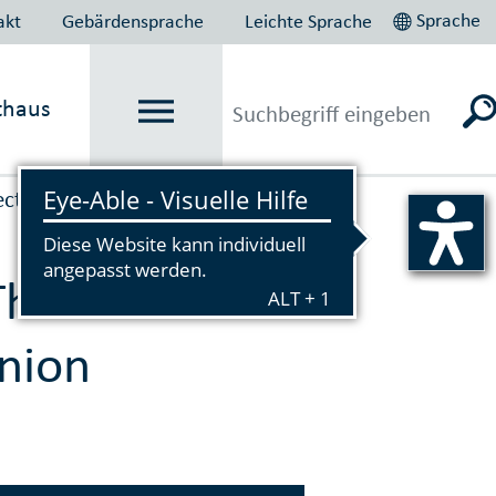
Sprache
akt
Gebärdensprache
Leichte Sprache
thaus
ect
Vorlesen
 Themen
nion