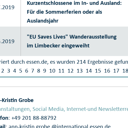
Kurzentschlossene im In- und Ausland:
7.2019
Für die Sommerferien oder als
Auslandsjahr
"EU Saves Lives" Wanderausstellung
6.2019
im Limbecker eingeweiht
iert durch essen.de, es wurden 214 Ergebnisse gefu
2
3
4
5
6
7
8
9
10
11
12
13
14
15
16
17
1
-Kristin Grobe
nstaltungen, Social Media, Internet-und Newsletterr
efon
: +49 201 88-88792
ail
:
ann-kristin.grobe @international.essen.de