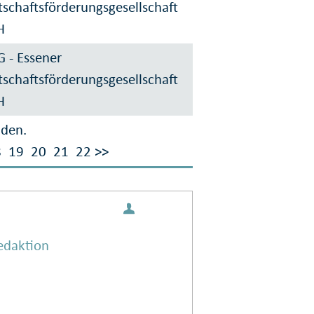
tschaftsförderungsgesellschaft
H
 - Essener
tschaftsförderungsgesellschaft
H
nden.
8
19
20
21
22
>>
edaktion