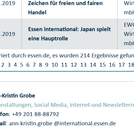
2.2019
Zeichen für freien und fairen
Wir
Handel
mb
EWG
Essen international: Japan spielt
1.2019
Wir
eine Hauptrolle
mb
iert durch essen.de, es wurden 214 Ergebnisse gefu
2
3
4
5
6
7
8
9
10
11
12
13
14
15
16
17
1
-Kristin Grobe
nstaltungen, Social Media, Internet-und Newsletterr
efon
: +49 201 88-88792
ail
:
ann-kristin.grobe @international.essen.de