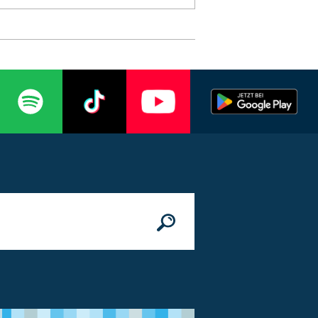
n
© Bundesministerium des Innern, für Bau 