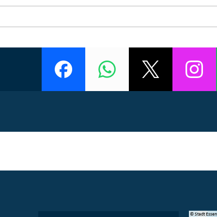
© Manifesta 16 Ruhr gGmbH
© Stadt Esse