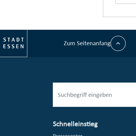
Zum Seitenanfang
Schnelleinstieg
esellschaft mbH (EVV)
© Stadt Essen, Presse- und Kommunikationsamt
Pressecenter