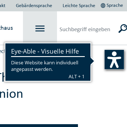
Sprache
akt
Gebärdensprache
Leichte Sprache
thaus
ect
Vorlesen
 Themen
nion