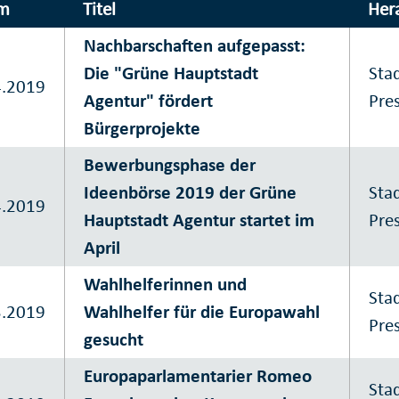
m
Titel
Her
Nachbarschaften aufgepasst:
Die "Grüne Hauptstadt
Sta
4.2019
Agentur" fördert
Pre
Bürgerprojekte
Bewerbungsphase der
Ideenbörse 2019 der Grüne
Sta
4.2019
Hauptstadt Agentur startet im
Pre
April
Wahlhelferinnen und
Sta
3.2019
Wahlhelfer für die Europawahl
Pre
gesucht
Europaparlamentarier Romeo
Sta