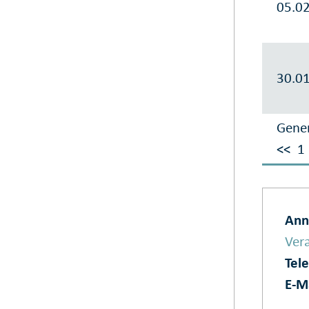
05.0
30.0
Gener
<<
1
Ann
Vera
Tel
E‑M