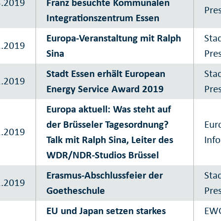
3.2019
Franz besuchte Kommunalen
Pre
Integrationszentrum Essen
Europa-Veranstaltung mit Ralph
Sta
2.2019
Sina
Pre
Stadt Essen erhält European
Sta
2.2019
Energy Service Award 2019
Pre
Europa aktuell: Was steht auf
der Brüsseler Tagesordnung?
Eur
2.2019
Talk mit Ralph Sina, Leiter des
Inf
WDR/NDR-Studios Brüssel
Erasmus-Abschlussfeier der
Sta
2.2019
Goetheschule
Pre
EU und Japan setzen starkes
EWG