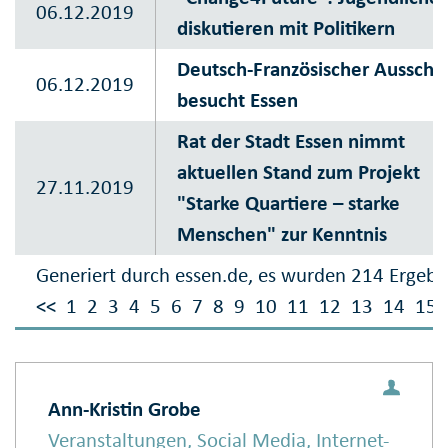
06.12.2019
diskutieren mit Politikern
Deutsch-Französischer Ausschu
06.12.2019
besucht Essen
Rat der Stadt Essen nimmt
aktuellen Stand zum Projekt
27.11.2019
"Starke Quartiere – starke
Menschen" zur Kenntnis
Generiert durch essen.de, es wurden 214 Ergebn
<<
1
2
3
4
5
6
7
8
9
10
11
12
13
14
15
Ann-Kristin Grobe
Veranstaltungen, Social Media, Internet-