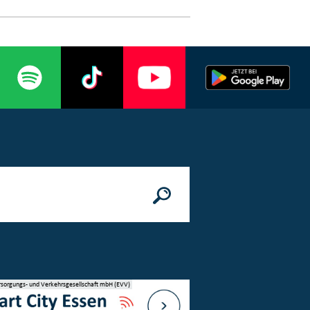
rsorgungs- und Verkehrsgesellschaft mbH (EVV)
© Stadt Essen, Presse- und Kommunikatio