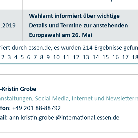
Wahlamt informiert über wichtige
4.2019
Details und Termine zur anstehenden
Europawahl am 26. Mai
iert durch essen.de, es wurden 214 Ergebnisse gefu
2
3
4
5
6
7
8
9
10
11
12
13
14
15
16
17
1
-Kristin Grobe
nstaltungen, Social Media, Internet-und Newsletterr
efon
: +49 201 88-88792
ail
:
ann-kristin.grobe @international.essen.de