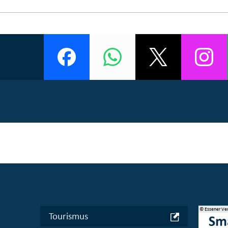
© Bundesministerium des Innern, für Bau und Heimat
© Essener Ve
Tourismus