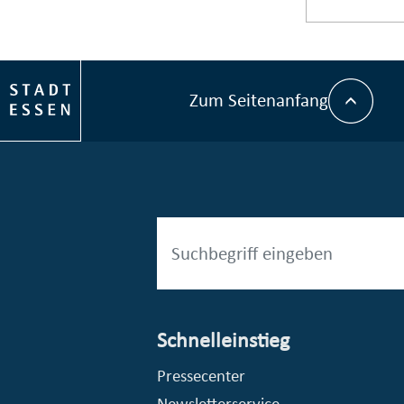
Zum Seitenanfang
Schnelleinstieg
© Stadt Essen
Pressecenter
Newsletterservice