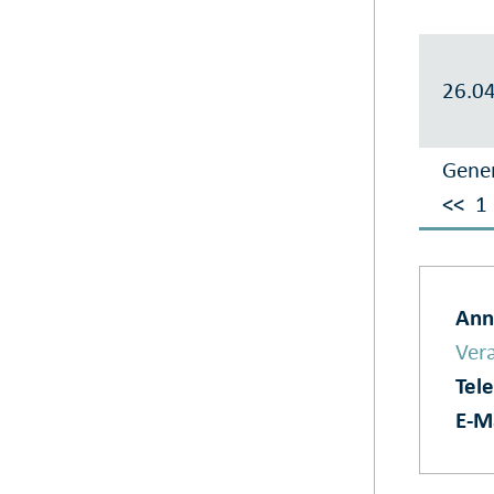
26.0
Gener
<<
1
Ann
Vera
Tel
E‑M