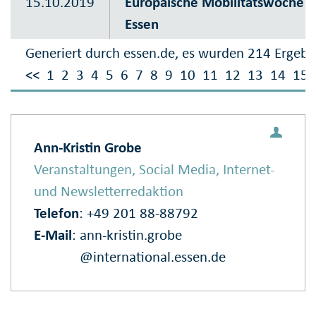
15.10.2019
Europäische Mobilitätswoche i
Essen
Generiert durch essen.de, es wurden 214 Ergebn
<<
1
2
3
4
5
6
7
8
9
10
11
12
13
14
15
Ann-Kristin Grobe
Veranstaltungen, Social Media, Internet-
und Newsletterredaktion
Telefon
: +49 201 88-88792
E‑Mail
:
ann-kristin.grobe
@international.essen.de