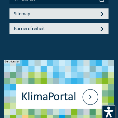
Sitemap
Barrierefreiheit
© Stadt Essen
© 