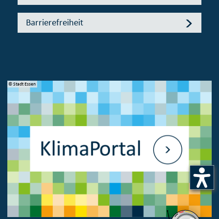
Barrierefreiheit
© Stadt Essen
© 