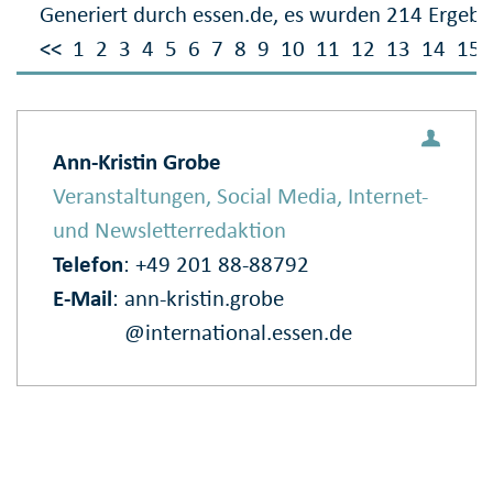
Generiert durch essen.de, es wurden 214 Ergebn
<<
1
2
3
4
5
6
7
8
9
10
11
12
13
14
15
Ann-Kristin Grobe
Veranstaltungen, Social Media, Internet-
und Newsletterredaktion
Telefon
: +49 201 88-88792
E‑Mail
:
ann-kristin.grobe
@international.essen.de