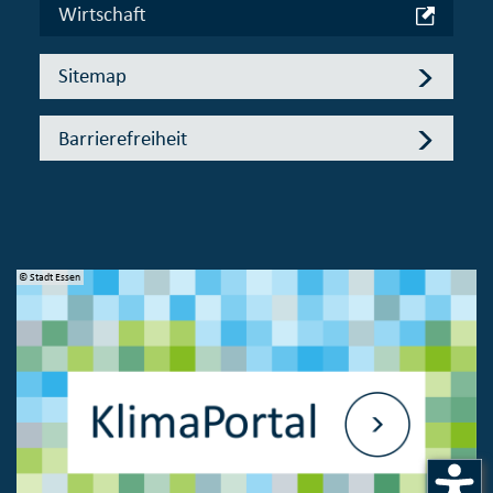
Wirtschaft
Sitemap
Barrierefreiheit
© Stadt Essen
© 