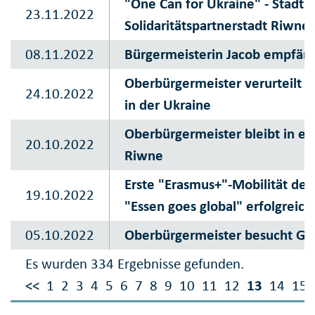
"One Can for Ukraine" - Stadt E
23.11.2022
Solidaritätspartnerstadt Riwne
08.11.2022
Bürgermeisterin Jacob empfäng
Oberbürgermeister verurteilt rus
24.10.2022
in der Ukraine
Oberbürgermeister bleibt in en
20.10.2022
Riwne
Erste "Erasmus+"-Mobilität der
19.10.2022
"Essen goes global" erfolgreic
05.10.2022
Oberbürgermeister besucht Gala
Es wurden 334 Ergebnisse gefunden.
<<
1
2
3
4
5
6
7
8
9
10
11
12
13
14
15