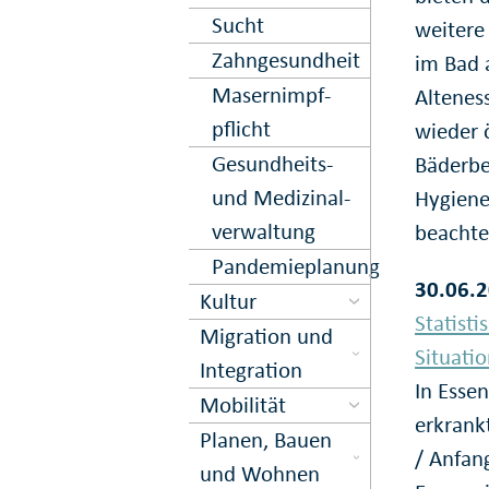
Sucht
weitere
Zahn­gesund­heit
im Bad 
Masern­impf­
Altenes
pflicht
wieder 
Gesund­heits-
Bäderbe
und Medi­zinal­
Hygiene
ver­waltung
beachte
Pandemieplanung
30.06.2
Kultur
Statist
Migration und
Situati
Inte­gration
In Esse
Mobilität
erkrank
Planen, Bauen
/ Anfan
und Wohnen