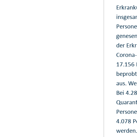
Erkrank
insgesa
Persone
genesen
der Erk
Corona-
17.156 
beprobt.
aus. We
Bei 4.2
Quarant
Persone
4.078 P
werden