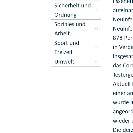
Essener
Sicher­heit und
aufeina
Ord­nung
Neuinfe
Soziales und
Neuinfe
Arbeit
878 Per
Sport und
in Verb
Freizeit
Insgesa
Umwelt
das Coro
Testerg
Aktuell
einer a
wurde i
angeord
wieder 
Die der