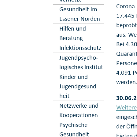
Corona-
Gesundheit im
17.445 
Essener Norden
beprobt.
Hilfen und
aus. We
Beratung
Bei 4.3
Infektions­schutz
Quarant
Jugend­psycho­
Persone
logisches Institut
4.091 P
Kinder und
werden
Jugend­gesund­
heit
30.06.2
Netz­werke und
Weitere
Kooper­ation­en
eingesc
Psy­chische
der Öff
Gesund­heit
bieten 