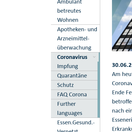
Ambulant
betreutes
Wohnen
Apo­theken- und
Arznei­mittel­
über­wachung
Corona­virus
30.06.2
Impfung
Am heut
Quarantäne
Coronav
Schutz
Ende Fe
FAQ Corona
betroff
Further
nach ei
languages
Essener
Essen.­Gesund.­
Erkrank
Vernetzt