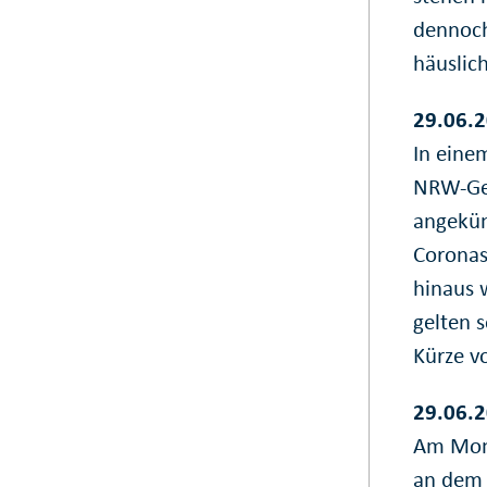
dennoch
häuslic
29.06.2
In eine
NRW-Ges
angekün
Coronas
hinaus w
gelten s
Kürze v
29.06.2
Am Mont
an dem 