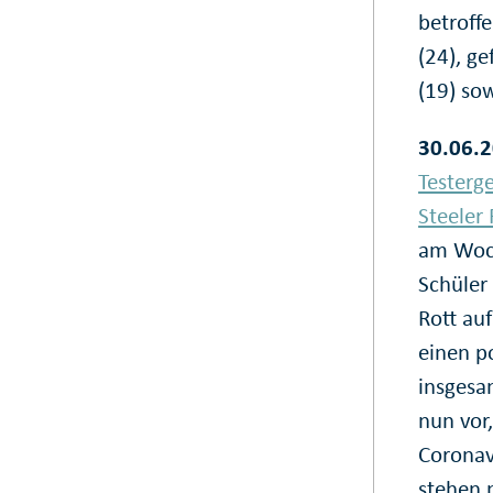
betroffe
(24), ge
(19) sow
30.06.2
Testerg
Steeler 
am Woch
Schüler 
Rott auf
einen po
insgesa
nun vor,
Coronavi
stehen 