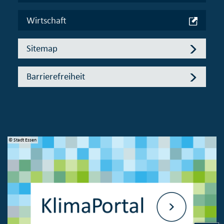
Wirtschaft
Sitemap
Barrierefreiheit
© Stadt Essen
© 