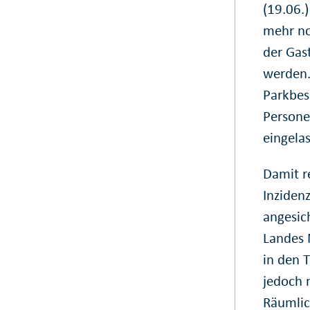
(19.06.)
mehr no
der Gas
werden.
Parkbes
Persone
eingela
Damit r
Inziden
angesic
Landes 
in den 
jedoch 
Räumlic