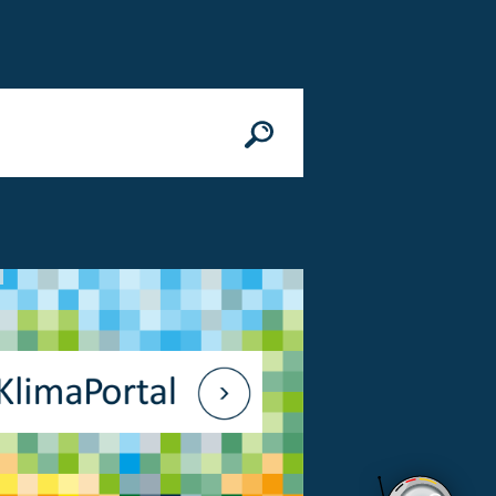
n
© Bundesministerium des Innern, für Bau 