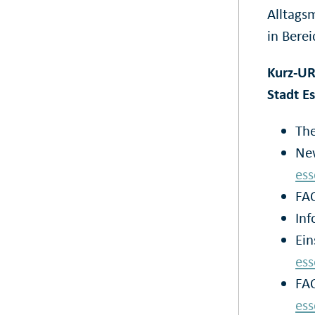
Alltags
in Bere
Kurz-UR
Stadt E
Th
New
ess
FA
Inf
Ein
ess
FAQ
ess