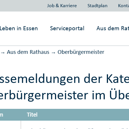
Job & Karriere
Stadtplan
Kont
Leben in
Essen
Serviceportal
Aus dem Ra
Aus dem Rathaus
Ober­bürger­meister
→
→
ssemeldungen der Kate
rbürgermeister im Übe
m
Titel