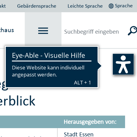
Sprache
akt
Gebärdensprache
Leichte Sprache
thaus
Vorlesen
gorie
rblick
Herausgegeben von:
Stadt Essen