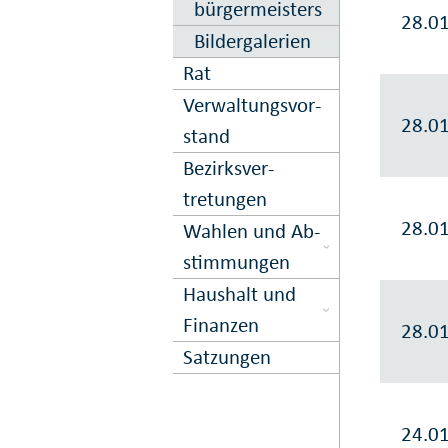
bürger­meisters
28.0
Bilder­galerien
Rat
Ver­waltungs­vor­
28.0
stand
Bezirks­ver­
tretungen
28.0
Wahlen und Ab­
stimmungen
Haushalt und
Finanzen
28.0
Satzungen
24.0