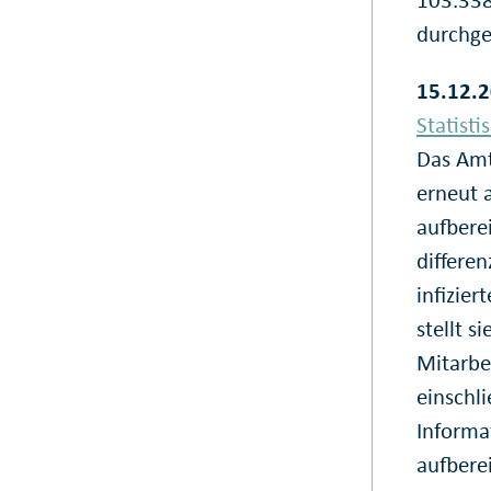
durchgef
15.12.2
Statist
Das Amt
erneut 
aufbere
differen
infizie
stellt s
Mitarbe
einschl
Informa
aufberei