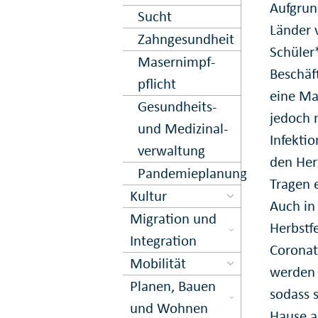
Aufgrun
Sucht
Länder 
Zahn­gesund­heit
Schüler
Masern­impf­
Beschäf
pflicht
eine Ma
Gesund­heits-
jedoch 
und Medi­zinal­
Infekti
ver­waltung
den Her
Pandemieplanung
Tragen 
Kultur
Auch in 
Migration und
Herbstf
Inte­gration
Coronat
Mobilität
werden 
Planen, Bauen
sodass s
und Wohnen
Hause 