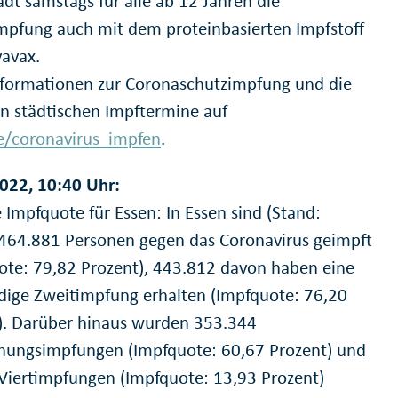
adt samstags für alle ab 12 Jahren die
mpfung auch mit dem proteinbasierten Impfstoff
avax.
formationen zur Coronaschutzimpfung und die
en städtischen Impftermine auf
e/coronavirus_impfen
.
022, 10:40 Uhr:
 Impfquote für Essen: In Essen sind (Stand:
 464.881 Personen gegen das Coronavirus geimpft
ote: 79,82 Prozent), 443.812 davon haben eine
ige Zweitimpfung erhalten (Impfquote: 76,20
). Darüber hinaus wurden 353.344
chungsimpfungen (Impfquote: 60,67 Prozent) und
Viertimpfungen (Impfquote: 13,93 Prozent)