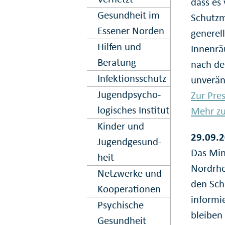
dass es 
Gesundheit im
Schutzm
Essener Norden
generel
Hilfen und
Innenrä
Beratung
nach de
Infektions­schutz
unverän
Jugend­psycho­
Zur Pre
logisches Institut
Mehr zu
Kinder und
29.09.2
Jugend­gesund­
Das Min
heit
Nordrhe
Netz­werke und
den Sch
Kooper­ation­en
informi
Psy­chische
bleiben
Gesund­heit