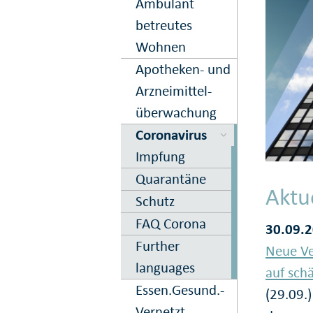
Ambulant
betreutes
Wohnen
Apo­theken- und
Arznei­mittel­
über­wachung
Corona­virus
Impfung
Quarantäne
Aktu
Schutz
FAQ Corona
30.09.2
Further
Neue Ve
languages
auf sch
Essen.­Gesund.­
(29.09.
Vernetzt