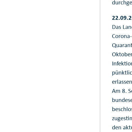
durchgef
22.09.2
Das Lan
Corona-
Quarant
Oktober
Infekti
pünktli
erlassen
Am 8. S
bundese
beschlo
zugesti
den akt