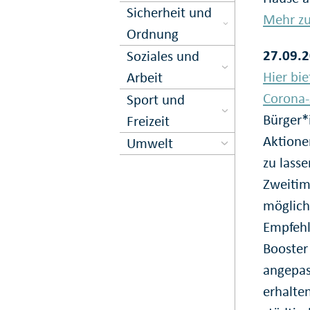
Sicher­heit und
Mehr zu
Ord­nung
27.09.2
Soziales und
Hier bi
Arbeit
Corona-
Sport und
Bürger*i
Freizeit
Aktione
Umwelt
zu lass
Zweitim
möglich
Empfehl
Booster
angepas
erhalte