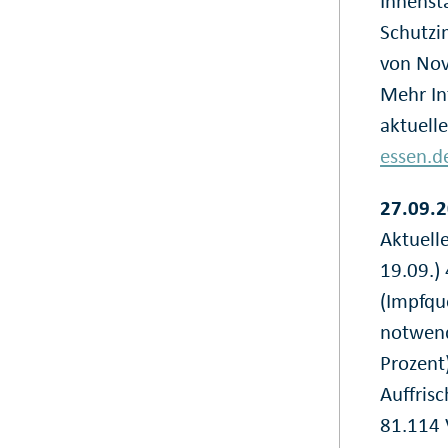
Innenst
Schutzi
von Nov
Mehr In
aktuell
essen.d
27.09.2
Aktuelle
19.09.)
(Impfqu
notwend
Prozent
Auffris
81.114 