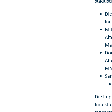
städtis
Die
Inn
Mit
Al
Mar
Don
Al
Mar
Sam
The
Die Imp
Impfstof