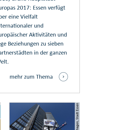
uropas 2017: Essen verfügt
ber eine Vielfalt
nternationaler und
uropäischer Aktivitäten und
ege Beziehungen zu sieben
artnerstädten in der ganzen
elt.
mehr zum Thema
© Elke Brochhagen, Stadt Essen