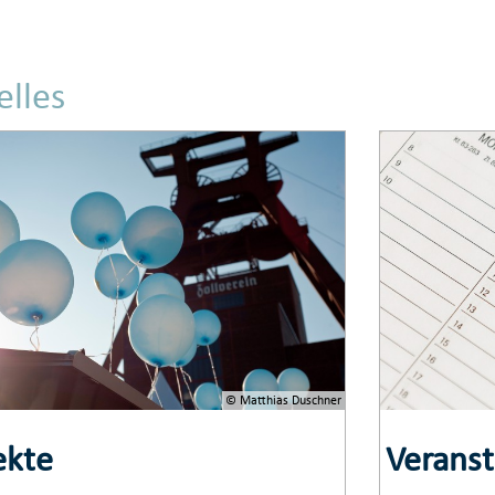
elles
© Matthias Duschner
ekte
Verans