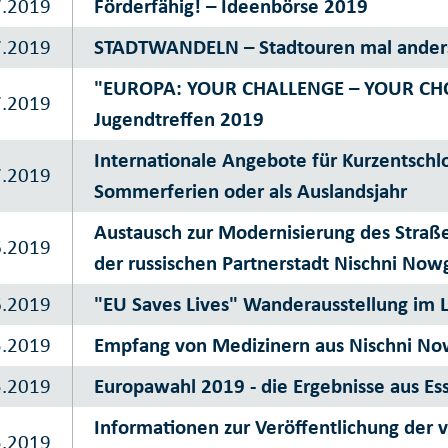
7.2019
Förderfähig! – Ideenbörse 2019
7.2019
STADTWANDELN – Stadtouren mal ander
"EUROPA: YOUR CHALLENGE – YOUR CHOI
7.2019
Jugendtreffen 2019
Internationale Angebote für Kurzentschlo
7.2019
Sommerferien oder als Auslandsjahr
Austausch zur Modernisierung des Straß
6.2019
der russischen Partnerstadt Nischni Now
6.2019
"EU Saves Lives" Wanderausstellung im 
5.2019
Empfang von Medizinern aus Nischni N
5.2019
Europawahl 2019 - die Ergebnisse aus Es
Informationen zur Veröffentlichung der 
5.2019