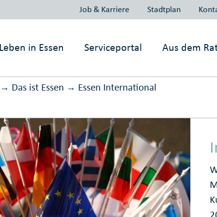
Job & Karriere
Stadtplan
Kont
Leben in
Essen
Serviceportal
Aus dem Ra
Das ist Essen
Essen International
→
→
I
W
M
K
2