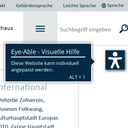
Sprache
akt
Gebärdensprache
Leichte Sprache
thaus
Vorlesen
nternational
elterbe Zollverein,
useum Folkwang,
ulturhauptstadt Europas
010, Grüne Hauptstadt