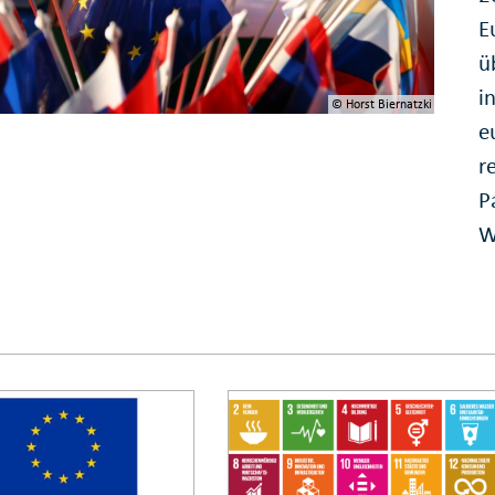
E
ü
i
© Horst Biernatzki
e
r
P
W