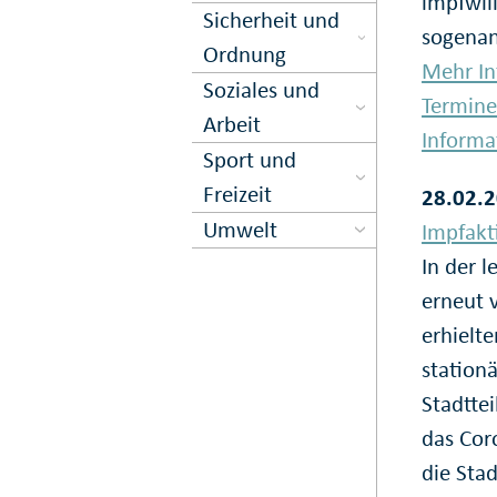
impfwil
Sicher­heit und
sogenan
Ord­nung
Mehr In
Soziales und
Termine
Arbeit
Informa
Sport und
Freizeit
28.02.2
Umwelt
Impfakt
In der 
erneut 
erhielt
stationä
Stadttei
das Cor
die Sta