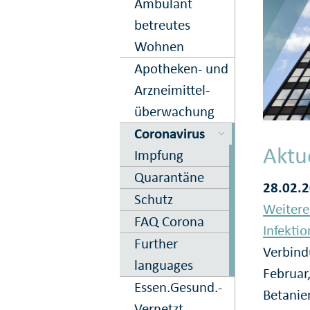
Ambulant
betreutes
Wohnen
Apo­theken- und
Arznei­mittel­
über­wachung
Corona­virus
Aktu
Impfung
Quarantäne
28.02.2
Schutz
Weitere
FAQ Corona
Infektio
Further
Verbind
languages
Februar
Essen.­Gesund.­
Betanie
Vernetzt