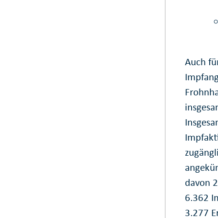
Auch fü
Impfange
Frohnh
insgesa
Insgesa
Impfakt
zugängl
angekün
davon 2
6.362 I
3.277 E