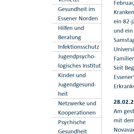
Februar,
Gesundheit im
Kranken
Essener Norden
ein 82-
Hilfen und
und ein
Beratung
Samstag,
Infektions­schutz
Universi
Jugend­psycho­
Familie
logisches Institut
Seit Be
Kinder und
Essener
Jugend­gesund­
Erkrank
heit
28.02.2
Netz­werke und
Am gest
Kooper­ation­en
mit dem
Psy­chische
Novavax
Gesund­heit