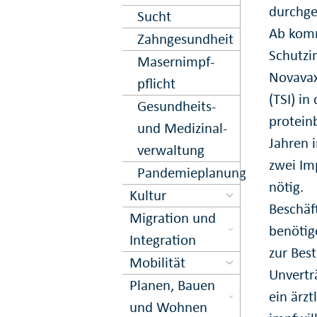
durchge
Sucht
Ab komm
Zahn­gesund­heit
Schutzi
Masern­impf­
Novavax
pflicht
(TSI) i
Gesund­heits-
protein
und Medi­zinal­
Jahren 
ver­waltung
zwei Im
Pandemieplanung
nötig.
Kultur
Beschäf
Migration und
benötig
Inte­gration
zur Best
Mobilität
Unvertr
Planen, Bauen
ein ärzt
und Wohnen