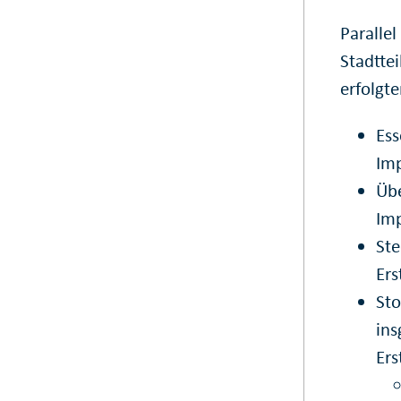
Paralle
Stadtte
erfolgt
Ess
Im
Übe
Imp
Ste
Er
Sto
in
Er