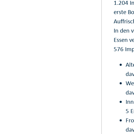
1.204 I
erste B
Auffris
In den 
Essen v
576 Imp
Alt
da
Wer
da
Inn
5 
Fr
da