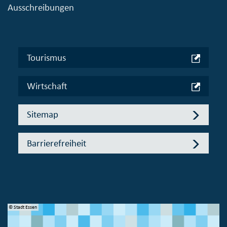
Ausschreibungen
Tourismus
Wirtschaft
Sitemap
Barrierefreiheit
© Bundesministerium des Innern, für Bau und Heimat
© 