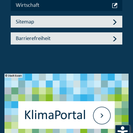
Wirtschaft
Sitemap
Barrierefreiheit
© Stadt Essen
© 